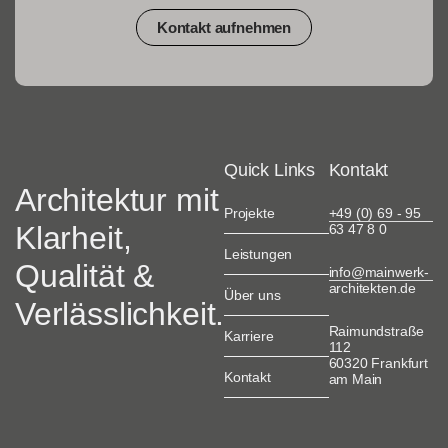
Kontakt aufnehmen
Quick Links
Kontakt
Architektur mit
Projekte
+49 (0) 69 - 95
Klarheit,
63 47 8 0
Leistungen
Qualität &
info@mainwerk-
architekten.de
Über uns
Verlässlichkeit.
Raimundstraße
Karriere
112
60320 Frankfurt
Kontakt
am Main